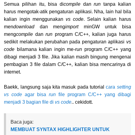
Semua pilihan itu, bisa di
compile
dan
run
tanpa kalian
harus mengotak-atik pengaturan aplikasi. Nha, lain hal bila
kalian ingin menggunakan
vs code
. Selain kalian harus
men
download
dan meng
import
minGW untuk bisa
meng
compile
dan
run
program C/C++, kalian juga harus
sedikit melakukan perubahan pada pengaturan aplikasi
vs
code
bilamana kalian ingin me-
run
program C/C++ yang
dibagi menjadi 3 file. Jika kalian masih bingung mengenai
pembagian 3 file dalam C/C++, kalian bisa mencarinya di
internet.
Baekk, langsung saja kita masuk pada tutorial
cara
setting
vs code
agar bisa
run
file program C/C++ yang dibagi
menjadi 3 bagian file di
vs code
.. cekidott.
Baca juga:
MEMBUAT SYNTAX HIGHLIGHTER UNTUK