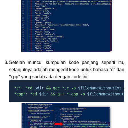
Setelah muncul kumpulan kode panjang seperti itu,
selanjutnya adalah mengedit kode untuk bahasa "c" dan
"cpp" yang sudah ada dengan code ini:
"c"
: 
"cd 
$dir
 && gcc *.c -o 
$fileNameWithoutExt
 &
"cpp"
: 
"cd 
$dir
 && g++ *.cpp -o 
$fileNameWithoutE