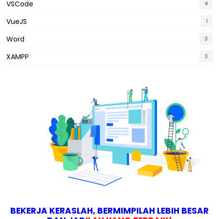
VSCode
4
VueJS
1
Word
3
XAMPP
3
B
E
K
E
R
J
A
K
E
R
A
S
L
A
H
,
B
E
R
M
I
M
P
I
L
A
H
L
E
B
I
H
B
E
S
A
R