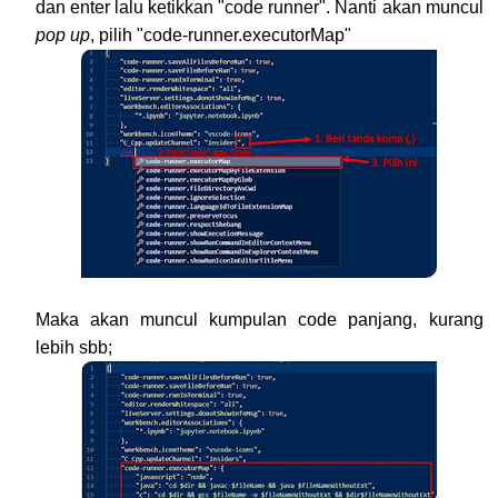
dan enter lalu ketikkan "code runner". Nanti akan muncul
pop up
, pilih "code-runner.executorMap"
Maka akan muncul kumpulan code panjang, kurang
lebih sbb;