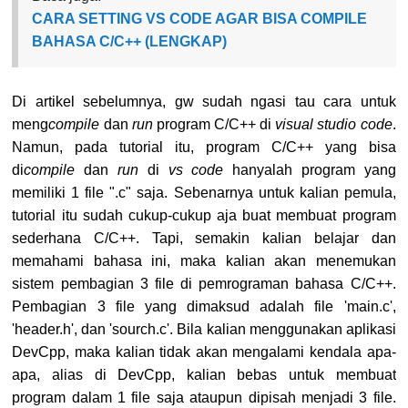
CARA SETTING VS CODE AGAR BISA COMPILE
BAHASA C/C++ (LENGKAP)
Di artikel sebelumnya, gw sudah ngasi tau cara untuk
meng
compile
dan
run
program C/C++ di
visual studio code
.
Namun, pada tutorial itu, program C/C++ yang bisa
di
compile
dan
run
di
vs code
hanyalah program yang
memiliki 1 file ".c" saja. Sebenarnya untuk kalian pemula,
tutorial itu sudah cukup-cukup aja buat membuat program
sederhana C/C++. Tapi, semakin kalian belajar dan
memahami bahasa ini, maka kalian akan menemukan
sistem pembagian 3 file di pemrograman bahasa C/C++.
Pembagian 3 file yang dimaksud adalah file 'main.c',
'header.h', dan 'sourch.c'. Bila kalian menggunakan aplikasi
DevCpp, maka kalian tidak akan mengalami kendala apa-
apa, alias di DevCpp, kalian bebas untuk membuat
program dalam 1 file saja ataupun dipisah menjadi 3 file.