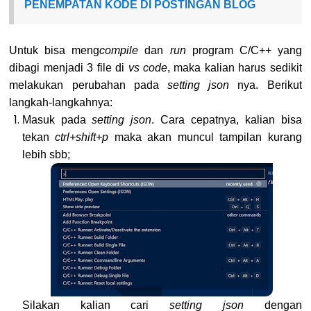
PENEMPATAN KODE DI POSTINGAN BLOG
Untuk bisa meng
compile
dan
run
program C/C++ yang
dibagi menjadi 3 file di
vs code
, maka kalian harus sedikit
melakukan perubahan pada
setting json
nya. Berikut
langkah-langkahnya:
Masuk pada
setting json
. Cara cepatnya, kalian bisa
tekan
ctrl+shift+p
maka akan muncul tampilan kurang
lebih sbb;
Silakan kalian cari
setting json
dengan