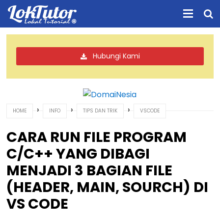
Hubungi Kami
›
›
›
HOME
INFO
TIPS DAN TRIK
VSCODE
CARA RUN FILE PROGRAM
C/C++ YANG DIBAGI
MENJADI 3 BAGIAN FILE
(HEADER, MAIN, SOURCH) DI
VS CODE